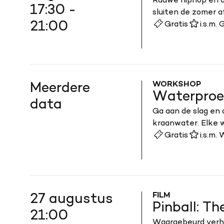
Rauwe hiphop en a
17:30 -
sluiten de zomer a
21:00
Gratis
i.s.m.
WORKSHOP
Meerdere
Waterproef
data
Ga aan de slag en 
kraanwater. Elke w
Gratis
i.s.m.
FILM
27 augustus
Pinball: 
21:00
Waargebeurd verhaa