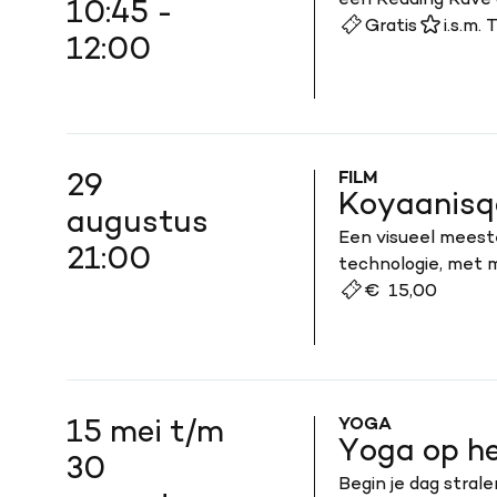
een Reading Rave 
10:45 -
Gratis
i.s.m.
12:00
FILM
29
Koyaanisq
augustus
Een visueel meest
21:00
technologie, met 
€ 15,00
YOGA
15 mei t/m
Yoga op h
30
Begin je dag stral