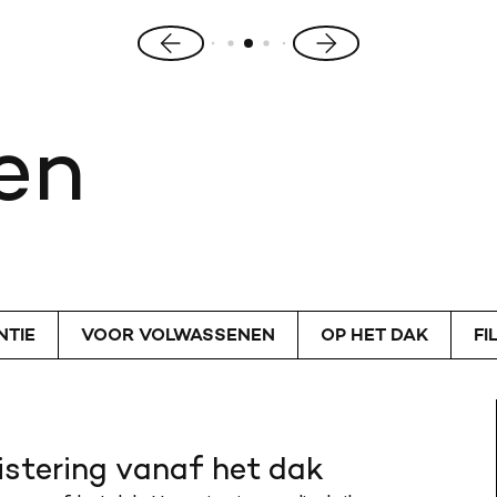
Vorige
Volgende
slide
slide
en
NTIE
VOOR VOLWASSENEN
OP HET DAK
FI
stering vanaf het dak