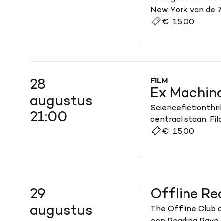
New York van de 70
€ 15,00
FILM
28
Ex Machin
augustus
Sciencefictionthri
21:00
centraal staan. Fi
€ 15,00
29
Offline Re
augustus
The Offline Club d