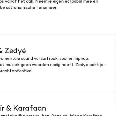
lips vanaf het dak. Neem je eigen eclipsbril mee en
ieke astronomische fenomeen.
& Zedyé
trumentale sound vol surfrock, soul en hiphop.
dat muziek geen woorden nodig heeft. Zedyé pakt je
s.
 Grachtenfestival
ïr & Karafaan