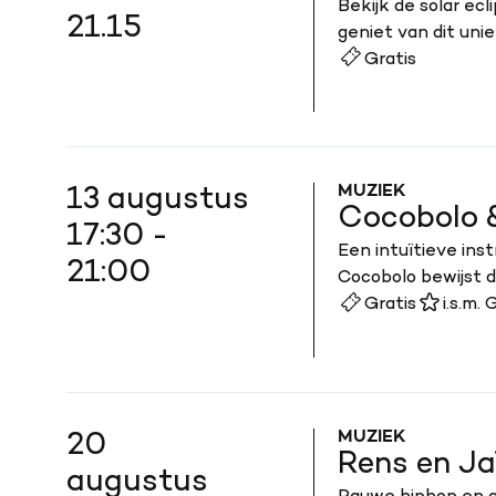
Bekijk de solar ec
21.15
geniet van dit un
Gratis
MUZIEK
13 augustus
Cocobolo 
17:30 -
Een intuïtieve ins
21:00
Cocobolo bewijst 
in met juicy groove
Gratis
i.s.m.
MUZIEK
20
Rens en Ja
augustus