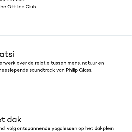
op het dak.
 The Offline Club
atsi
erwerk over de relatie tussen mens, natuur en
meeslepende soundtrack van Philip Glass.
et dak
end: volg ontspannende yogalessen op het dakplein.