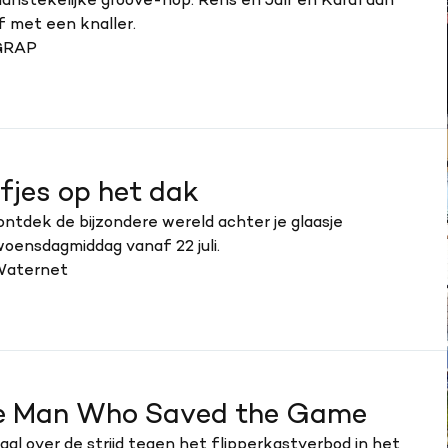
anstekelijke groove-hop. Rens en Jaïr en Karafaan
f met een knaller.
 GRAP
jes op het dak
ontdek de bijzondere wereld achter je glaasje
oensdagmiddag vanaf 22 juli.
 Waternet
The Man Who Saved the Game
l over de strijd tegen het flipperkastverbod in het