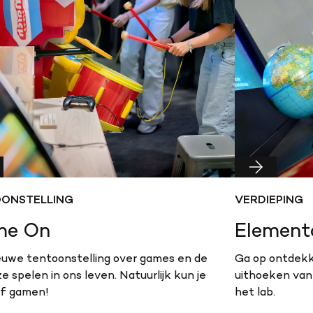
ONSTELLING
VERDIEPING
e On
Element
euwe tentoonstelling over games en de
Ga op ontdekki
 ze spelen in ons leven. Natuurlijk kun je
uithoeken van 
lf gamen!
het lab.