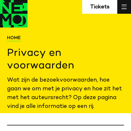
Z
Terug
Terug
sl
Tickets
naar
naar
home
home
HOME
Privacy en
voorwaarden
Wat zijn de bezoekvoorwaarden, hoe
gaan we om met je privacy en hoe zit het
met het auteursrecht? Op deze pagina
vind je alle informatie op een rij.