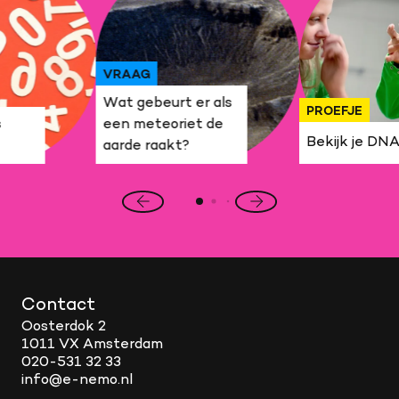
VRAAG
Wat gebeurt er als
PROEFJE
s
een meteoriet de
Bekijk je DN
aarde raakt?
Vorige
Volgende
slide
slide
Contact
Oosterdok 2
1011 VX Amsterdam
020-531 32 33
info@e-nemo.nl