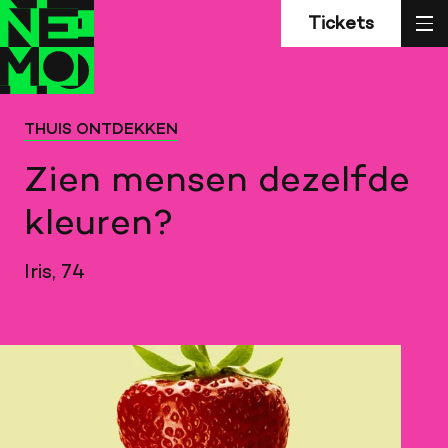
Z
Terug
Terug
sl
Tickets
naar
naar
home
home
THUIS ONTDEKKEN
Zien mensen dezelfde
kleuren?
Iris, 74