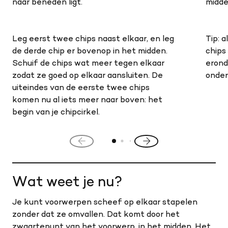
naar beneden ligt.
midde
Leg eerst twee chips naast elkaar, en leg
Tip: a
de derde chip er bovenop in het midden.
chips
Schuif de chips wat meer tegen elkaar
erond
zodat ze goed op elkaar aansluiten. De
onder
uiteindes van de eerste twee chips
komen nu al iets meer naar boven: het
begin van je chipcirkel.
Vorige
Volgende
slide
slide
Wat weet je nu?
Je kunt voorwerpen scheef op elkaar stapelen
zonder dat ze omvallen. Dat komt door het
zwaartepunt van het voorwerp, in het midden. Het