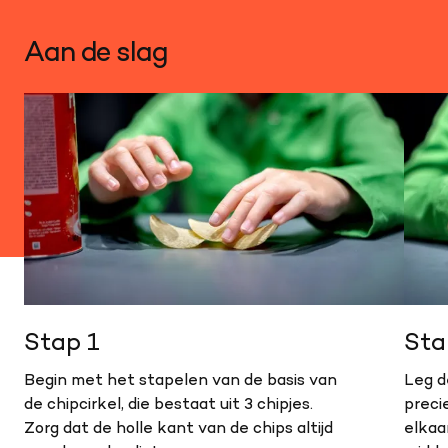
Aan de slag
Stap 1
Sta
Begin met het stapelen van de basis van
Leg d
de chipcirkel, die bestaat uit 3 chipjes.
preci
Zorg dat de holle kant van de chips altijd
elkaa