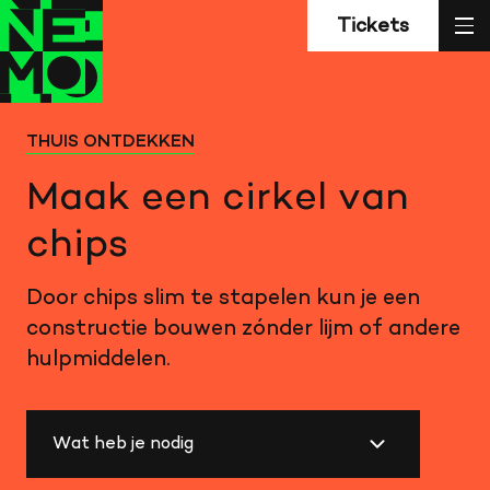
Z
Terug
Terug
sl
Tickets
naar
naar
home
home
THUIS ONTDEKKEN
Maak een cirkel van
chips
Door chips slim te stapelen kun je een
constructie bouwen zónder lijm of andere
hulpmiddelen.
Wat heb je nodig