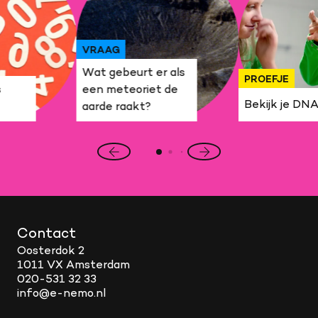
VRAAG
Wat gebeurt er als
PROEFJE
s
een meteoriet de
Bekijk je DN
aarde raakt?
Vorige
Volgende
slide
slide
Contact
Oosterdok 2
1011 VX Amsterdam
020-531 32 33
info@e-nemo.nl