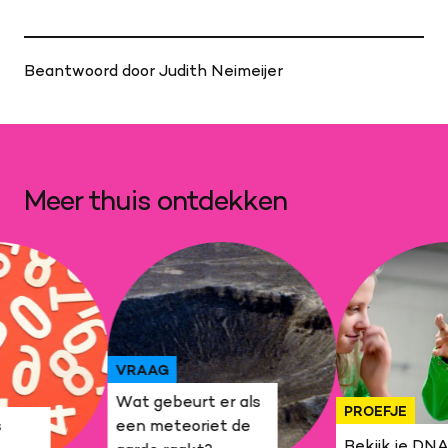
Beantwoord door Judith Neimeijer
Meer thuis ontdekken
VRAAG
Wat gebeurt er als
PROEFJE
s
een meteoriet de
Bekijk je DN